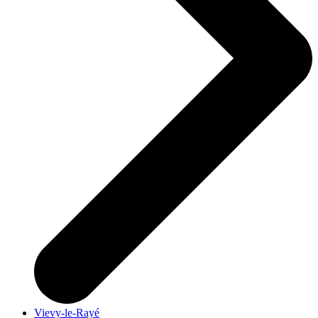
Vievy-le-Rayé