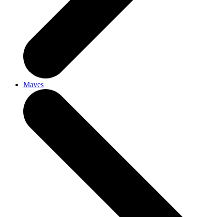
Maves