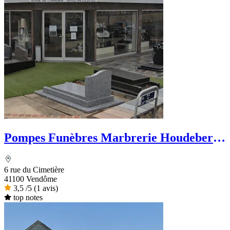
Pompes Funèbres Marbrerie Houdebert
et Fils
6 rue du Cimetière
41100 Vendôme
3,5
/5
(1 avis)
top notes