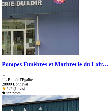
Pompes Funèbres et Marbrerie du Loir -
PFG
11, Rue de l'Egalité
28800 Bonneval
5
/5
(1 avis)
top notes