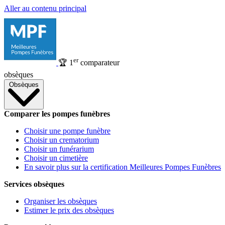
Aller au contenu principal
er
🏆
1
comparateur
obsèques
Obsèques
Comparer les pompes funèbres
Choisir une pompe funèbre
Choisir un crematorium
Choisir un funérarium
Choisir un cimetière
En savoir plus sur la certification Meilleures Pompes Funèbres
Services obsèques
Organiser les obsèques
Estimer le prix des obsèques