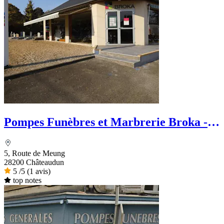
Pompes Funèbres et Marbrerie Broka -
Le Choix Funéraire
5, Route de Meung
28200 Châteaudun
5
/5
(1 avis)
top notes