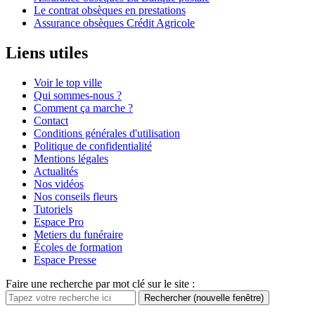
Le contrat obsèques en prestations
Assurance obsèques Crédit Agricole
Liens utiles
Voir le top ville
Qui sommes-nous ?
Comment ça marche ?
Contact
Conditions générales d'utilisation
Politique de confidentialité
Mentions légales
Actualités
Nos vidéos
Nos conseils fleurs
Tutoriels
Espace Pro
Metiers du funéraire
Écoles de formation
Espace Presse
Faire une recherche par mot clé sur le site :
Rechercher
(nouvelle fenêtre)