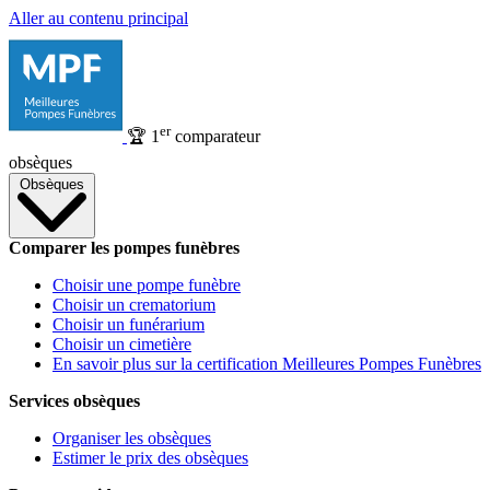
Aller au contenu principal
er
🏆
1
comparateur
obsèques
Obsèques
Comparer les pompes funèbres
Choisir une pompe funèbre
Choisir un crematorium
Choisir un funérarium
Choisir un cimetière
En savoir plus sur la certification Meilleures Pompes Funèbres
Services obsèques
Organiser les obsèques
Estimer le prix des obsèques