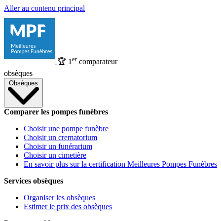
Aller au contenu principal
er
🏆
1
comparateur
obsèques
Obsèques
Comparer les pompes funèbres
Choisir une pompe funèbre
Choisir un crematorium
Choisir un funérarium
Choisir un cimetière
En savoir plus sur la certification Meilleures Pompes Funèbres
Services obsèques
Organiser les obsèques
Estimer le prix des obsèques