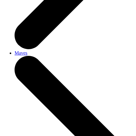
Maves