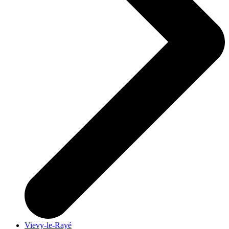
Vievy-le-Rayé