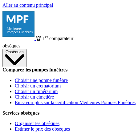
Aller au contenu principal
er
🏆
1
comparateur
obsèques
Obsèques
Comparer les pompes funèbres
Choisir une pompe funèbre
Choisir un crematorium
Choisir un funérarium
Choisir un cimetière
En savoir plus sur la certification Meilleures Pompes Funèbres
Services obsèques
Organiser les obsèques
Estimer le prix des obsèques