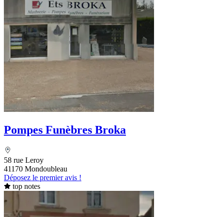
Pompes Funèbres Broka
58 rue Leroy
41170 Mondoubleau
Déposez le premier avis !
top notes