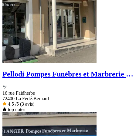
Pellodi Pompes Funèbres et Marbrerie -
PFG
16 rue Faidherbe
72400 La Ferté-Bernard
4,5
/5
(3 avis)
top notes