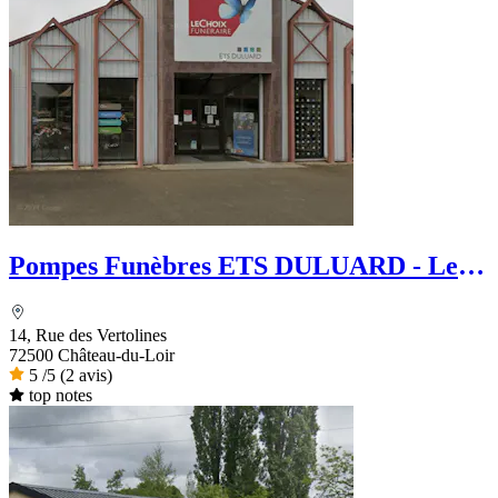
Pompes Funèbres ETS DULUARD - Le
Choix Funéraire
14, Rue des Vertolines
72500 Château-du-Loir
5
/5
(2 avis)
top notes