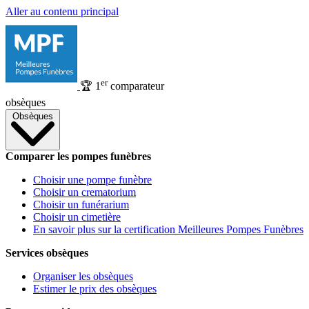
Aller au contenu principal
er
🏆
1
comparateur
obsèques
Obsèques
Comparer les pompes funèbres
Choisir une pompe funèbre
Choisir un crematorium
Choisir un funérarium
Choisir un cimetière
En savoir plus sur la certification Meilleures Pompes Funèbres
Services obsèques
Organiser les obsèques
Estimer le prix des obsèques