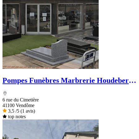
Pompes Funèbres Marbrerie Houdebert
et Fils
6 rue du Cimetière
41100 Vendôme
3,5
/5
(1 avis)
top notes