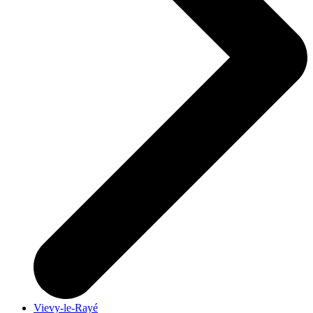
Vievy-le-Rayé