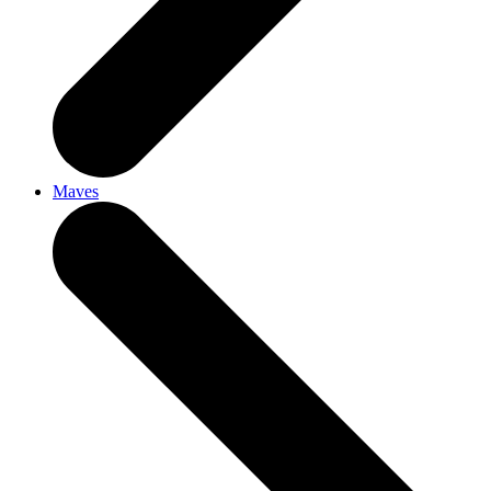
Maves