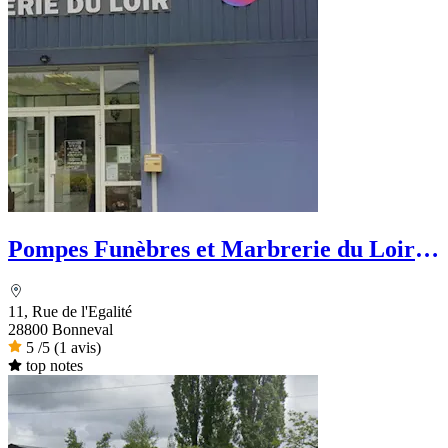
Pompes Funèbres et Marbrerie du Loir -
PFG
11, Rue de l'Egalité
28800 Bonneval
5
/5
(1 avis)
top notes