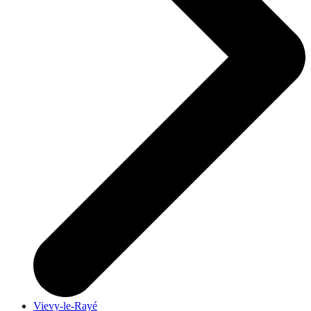
Vievy-le-Rayé