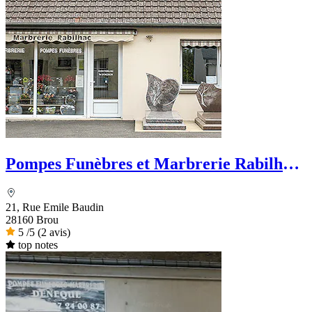
Pompes Funèbres et Marbrerie Rabilhac
- Dignité Funéraire
21, Rue Emile Baudin
28160 Brou
5
/5
(2 avis)
top notes