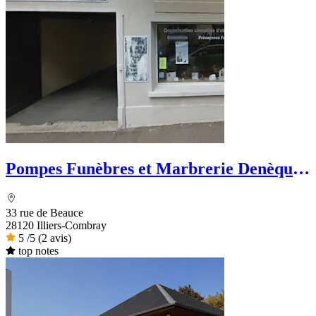
Pompes Funèbres et Marbrerie Denèque -
Dignité Funéraire
33 rue de Beauce
28120 Illiers-Combray
5
/5
(2 avis)
top notes