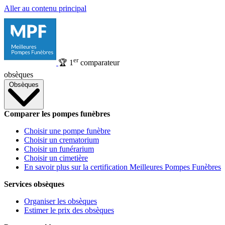
Aller au contenu principal
er
🏆
1
comparateur
obsèques
Obsèques
Comparer les pompes funèbres
Choisir une pompe funèbre
Choisir un crematorium
Choisir un funérarium
Choisir un cimetière
En savoir plus sur la certification Meilleures Pompes Funèbres
Services obsèques
Organiser les obsèques
Estimer le prix des obsèques