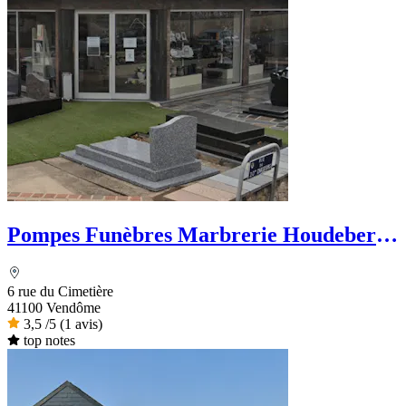
Pompes Funèbres Marbrerie Houdebert
et Fils
6 rue du Cimetière
41100 Vendôme
3,5
/5
(1 avis)
top notes