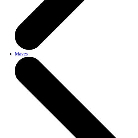
Maves