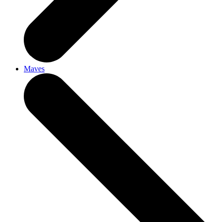
Maves