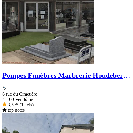
Pompes Funèbres Marbrerie Houdebert
et Fils
6 rue du Cimetière
41100 Vendôme
3,5
/5
(1 avis)
top notes