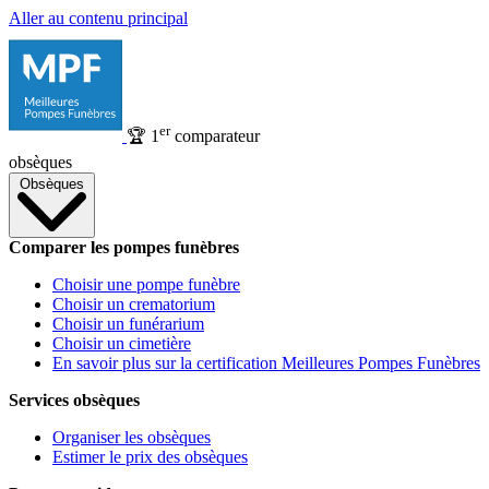
Aller au contenu principal
er
🏆
1
comparateur
obsèques
Obsèques
Comparer les pompes funèbres
Choisir une pompe funèbre
Choisir un crematorium
Choisir un funérarium
Choisir un cimetière
En savoir plus sur la certification Meilleures Pompes Funèbres
Services obsèques
Organiser les obsèques
Estimer le prix des obsèques