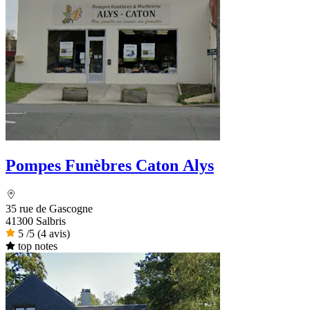
Pompes Funèbres Caton Alys
35 rue de Gascogne
41300 Salbris
5
/5
(4 avis)
top notes