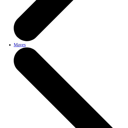
Maves