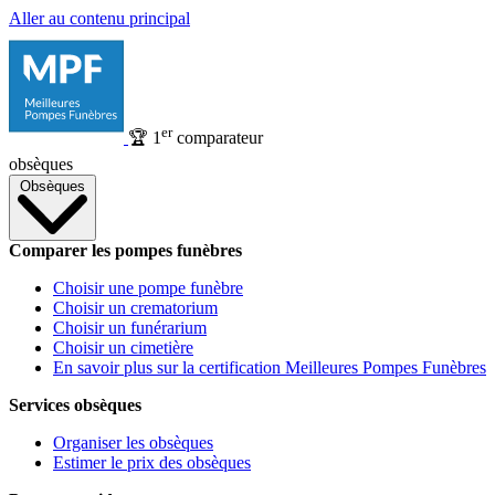
Aller au contenu principal
er
🏆
1
comparateur
obsèques
Obsèques
Comparer les pompes funèbres
Choisir une pompe funèbre
Choisir un crematorium
Choisir un funérarium
Choisir un cimetière
En savoir plus sur la certification Meilleures Pompes Funèbres
Services obsèques
Organiser les obsèques
Estimer le prix des obsèques