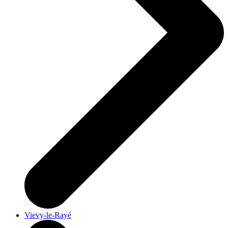
Vievy-le-Rayé