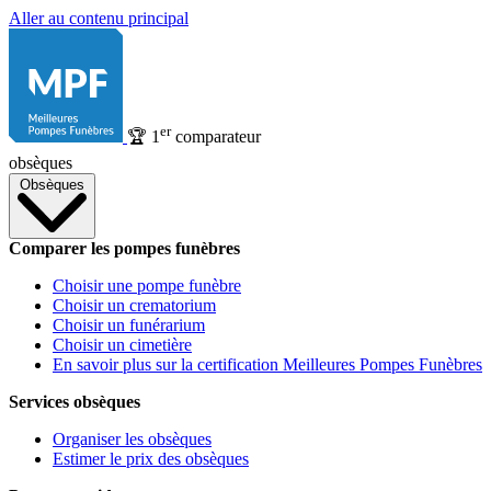
Aller au contenu principal
er
🏆
1
comparateur
obsèques
Obsèques
Comparer les pompes funèbres
Choisir une pompe funèbre
Choisir un crematorium
Choisir un funérarium
Choisir un cimetière
En savoir plus sur la certification Meilleures Pompes Funèbres
Services obsèques
Organiser les obsèques
Estimer le prix des obsèques