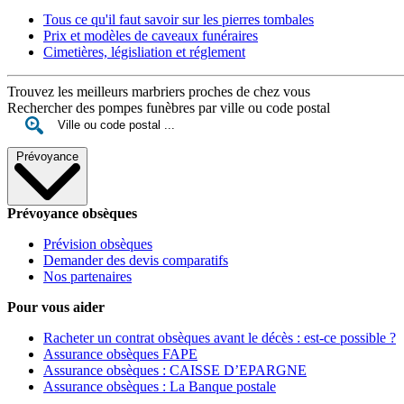
Tous ce qu'il faut savoir sur les pierres tombales
Prix et modèles de caveaux funéraires
Cimetières, législiation et réglement
Trouvez les meilleurs marbriers proches de chez vous
Rechercher des pompes funèbres par ville ou code postal
Prévoyance
Prévoyance obsèques
Prévision obsèques
Demander des devis comparatifs
Nos partenaires
Pour vous aider
Racheter un contrat obsèques avant le décès : est-ce possible ?
Assurance obsèques FAPE
Assurance obsèques : CAISSE D’EPARGNE
Assurance obsèques : La Banque postale