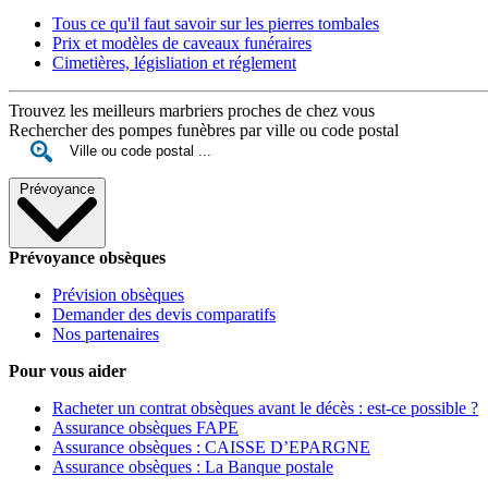
Tous ce qu'il faut savoir sur les pierres tombales
Prix et modèles de caveaux funéraires
Cimetières, législiation et réglement
Trouvez les meilleurs marbriers proches de chez vous
Rechercher des pompes funèbres par ville ou code postal
Prévoyance
Prévoyance obsèques
Prévision obsèques
Demander des devis comparatifs
Nos partenaires
Pour vous aider
Racheter un contrat obsèques avant le décès : est-ce possible ?
Assurance obsèques FAPE
Assurance obsèques : CAISSE D’EPARGNE
Assurance obsèques : La Banque postale