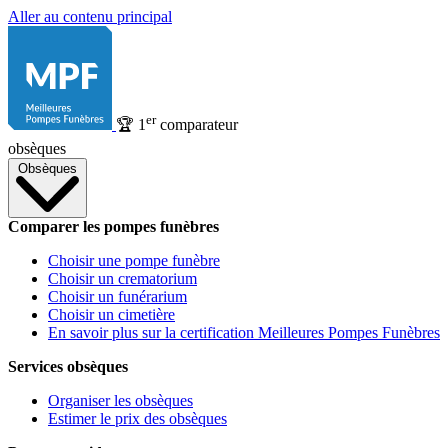
Aller au contenu principal
er
🏆
1
comparateur
obsèques
Obsèques
Comparer les pompes funèbres
Choisir une pompe funèbre
Choisir un crematorium
Choisir un funérarium
Choisir un cimetière
En savoir plus sur la certification Meilleures Pompes Funèbres
Services obsèques
Organiser les obsèques
Estimer le prix des obsèques