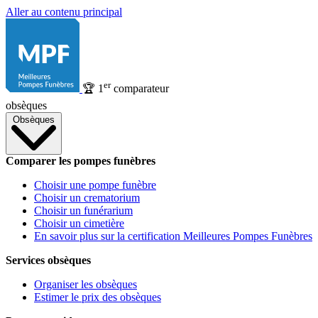
Aller au contenu principal
er
🏆
1
comparateur
obsèques
Obsèques
Comparer les pompes funèbres
Choisir une pompe funèbre
Choisir un crematorium
Choisir un funérarium
Choisir un cimetière
En savoir plus sur la certification Meilleures Pompes Funèbres
Services obsèques
Organiser les obsèques
Estimer le prix des obsèques