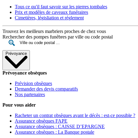
Tous ce qu'il faut savoir sur les pierres tombales
Prix et modèles de caveaux funéraires
Cimetières, législiation et réglement
Trouvez les meilleurs marbriers proches de chez vous
Rechercher des pompes funèbres par ville ou code postal
Prévoyance
Prévoyance obsèques
Prévision obsèques
Demander des devis comparatifs
Nos partenaires
Pour vous aider
Racheter un contrat obsèques avant le décès : est-ce possible ?
Assurance obsèques FAPE
Assurance obsèques : CAISSE D’EPARGNE
Assurance obsèques : La Banque postale