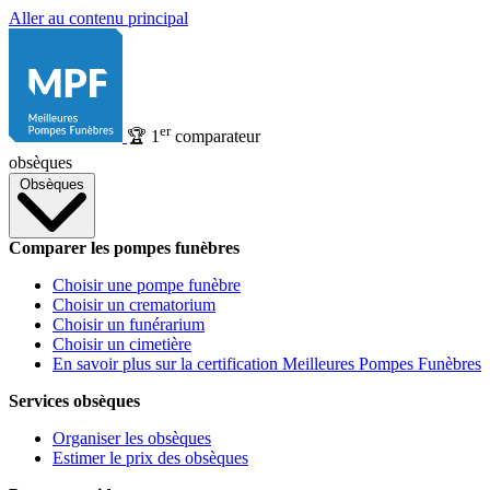
Aller au contenu principal
er
🏆
1
comparateur
obsèques
Obsèques
Comparer les pompes funèbres
Choisir une pompe funèbre
Choisir un crematorium
Choisir un funérarium
Choisir un cimetière
En savoir plus sur la certification Meilleures Pompes Funèbres
Services obsèques
Organiser les obsèques
Estimer le prix des obsèques