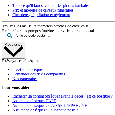
Tous ce qu'il faut savoir sur les pierres tombales
Prix et modèles de caveaux funéraires
Cimetières, législiation et réglement
Trouvez les meilleurs marbriers proches de chez vous
Rechercher des pompes funèbres par ville ou code postal
Prévoyance
Prévoyance obsèques
Prévision obsèques
Demander des devis comparatifs
Nos partenaires
Pour vous aider
Racheter un contrat obsèques avant le décès : est-ce possible ?
Assurance obsèques FAPE
Assurance obsèques : CAISSE D’EPARGNE
Assurance obsèques : La Banque postale