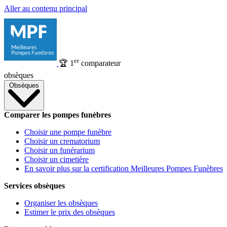
Aller au contenu principal
er
🏆
1
comparateur
obsèques
Obsèques
Comparer les pompes funèbres
Choisir une pompe funèbre
Choisir un crematorium
Choisir un funérarium
Choisir un cimetière
En savoir plus sur la certification Meilleures Pompes Funèbres
Services obsèques
Organiser les obsèques
Estimer le prix des obsèques