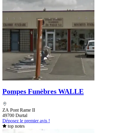
Pompes Funèbres WALLE
ZA Pont Rame II
49700 Durtal
Déposez le premier avis !
top notes