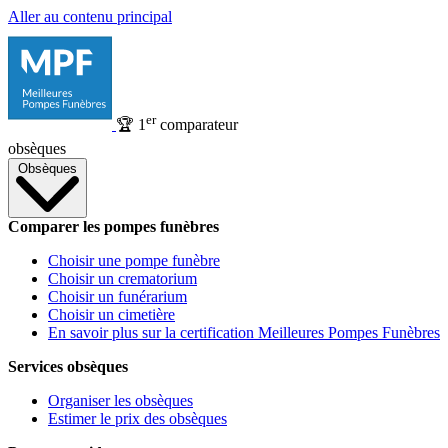
Aller au contenu principal
er
🏆
1
comparateur
obsèques
Obsèques
Comparer les pompes funèbres
Choisir une pompe funèbre
Choisir un crematorium
Choisir un funérarium
Choisir un cimetière
En savoir plus sur la certification Meilleures Pompes Funèbres
Services obsèques
Organiser les obsèques
Estimer le prix des obsèques