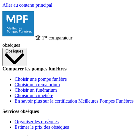
Aller au contenu principal
er
🏆
1
comparateur
obsèques
Obsèques
Comparer les pompes funèbres
Choisir une pompe funèbre
Choisir un crematorium
Choisir un funérarium
Choisir un cimetière
En savoir plus sur la certification Meilleures Pompes Funèbres
Services obsèques
Organiser les obsèques
Estimer le prix des obsèques