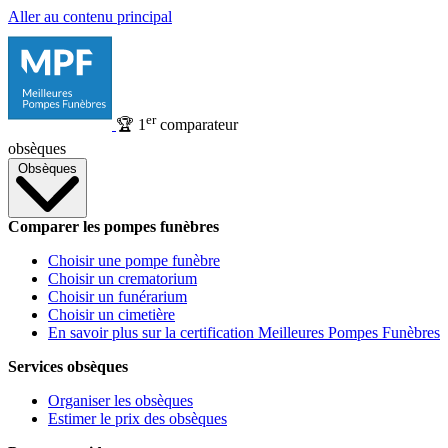
Aller au contenu principal
er
🏆
1
comparateur
obsèques
Obsèques
Comparer les pompes funèbres
Choisir une pompe funèbre
Choisir un crematorium
Choisir un funérarium
Choisir un cimetière
En savoir plus sur la certification Meilleures Pompes Funèbres
Services obsèques
Organiser les obsèques
Estimer le prix des obsèques