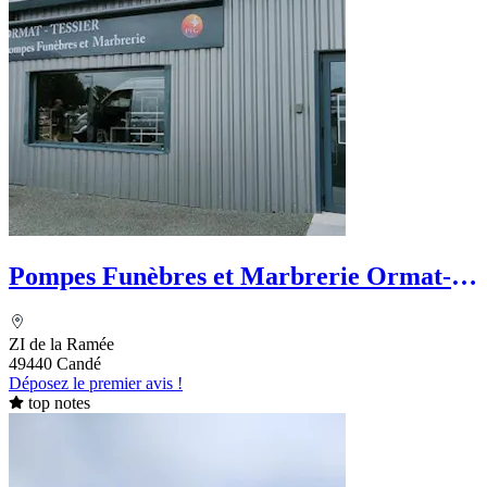
Pompes Funèbres et Marbrerie Ormat-
Tessier - PFG
ZI de la Ramée
49440 Candé
Déposez le premier avis !
top notes