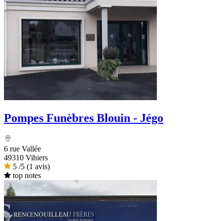
Pompes Funèbres Blouin - Jégo
6 rue Vallée
49310 Vihiers
5
/5
(1 avis)
top notes