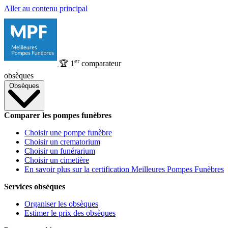
Aller au contenu principal
er
🏆
1
comparateur
obsèques
Obsèques
Comparer les pompes funèbres
Choisir une pompe funèbre
Choisir un crematorium
Choisir un funérarium
Choisir un cimetière
En savoir plus sur la certification Meilleures Pompes Funèbres
Services obsèques
Organiser les obsèques
Estimer le prix des obsèques