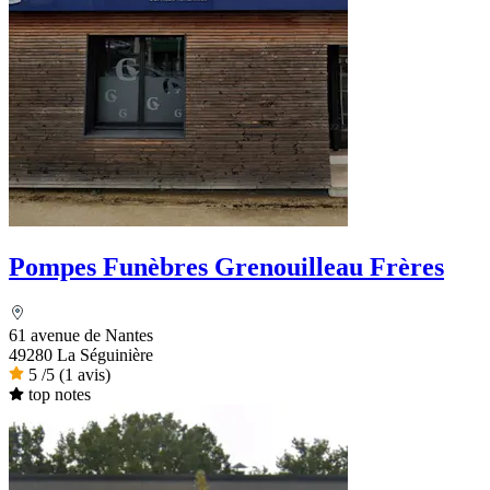
Pompes Funèbres Grenouilleau Frères
61 avenue de Nantes
49280 La Séguinière
5
/5
(1 avis)
top notes