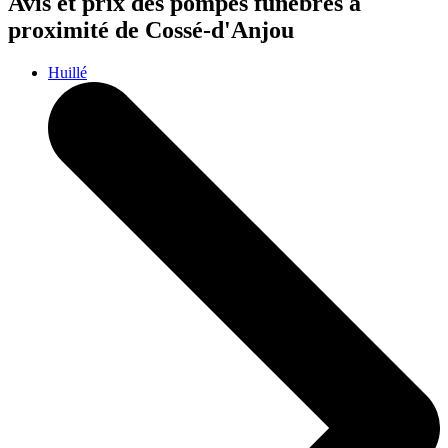
Avis et prix des
pompes funèbres
à
proximité de Cossé-d'Anjou
Huillé