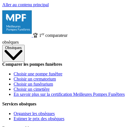
Aller au contenu principal
er
🏆
1
comparateur
obsèques
Obsèques
Comparer les pompes funèbres
Choisir une pompe funèbre
Choisir un crematorium
Choisir un funérarium
Choisir un cimetière
En savoir plus sur la certification Meilleures Pompes Funèbres
Services obsèques
Organiser les obsèques
Estimer le prix des obsèques