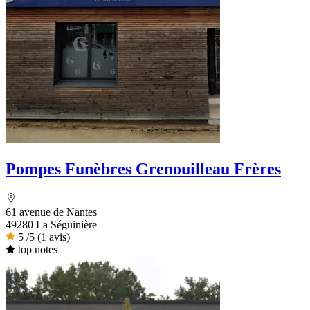
Pompes Funèbres Grenouilleau Frères
61 avenue de Nantes
49280 La Séguinière
5
/5
(1 avis)
top notes