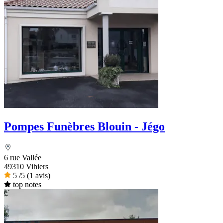
Pompes Funèbres Blouin - Jégo
6 rue Vallée
49310 Vihiers
5
/5
(1 avis)
top notes