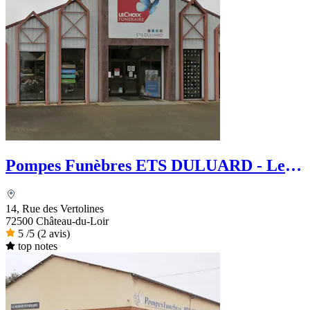
Pompes Funèbres ETS DULUARD - Le
Choix Funéraire
14, Rue des Vertolines
72500 Château-du-Loir
5
/5
(2 avis)
top notes