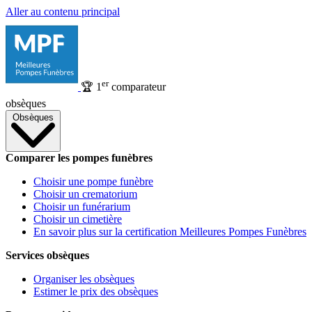
Aller au contenu principal
er
🏆
1
comparateur
obsèques
Obsèques
Comparer les pompes funèbres
Choisir une pompe funèbre
Choisir un crematorium
Choisir un funérarium
Choisir un cimetière
En savoir plus sur la certification Meilleures Pompes Funèbres
Services obsèques
Organiser les obsèques
Estimer le prix des obsèques