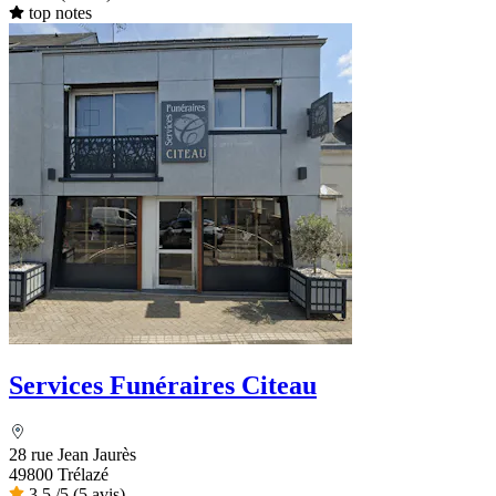
top notes
Services Funéraires Citeau
28 rue Jean Jaurès
49800 Trélazé
3,5
/5
(5 avis)