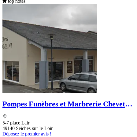
top notes
Pompes Funèbres et Marbrerie Chevet-
Tombini
5-7 place Lair
49140 Seiches-sur-le-Loir
Déposez le premier avis !