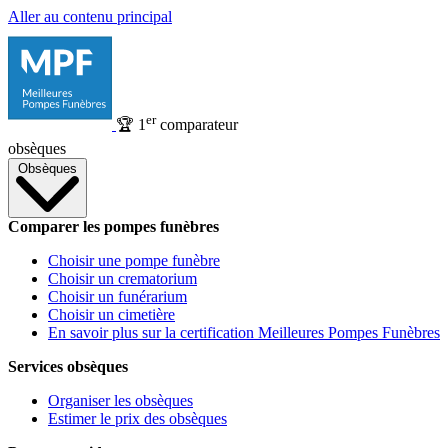
Aller au contenu principal
er
🏆
1
comparateur
obsèques
Obsèques
Comparer les pompes funèbres
Choisir une pompe funèbre
Choisir un crematorium
Choisir un funérarium
Choisir un cimetière
En savoir plus sur la certification Meilleures Pompes Funèbres
Services obsèques
Organiser les obsèques
Estimer le prix des obsèques