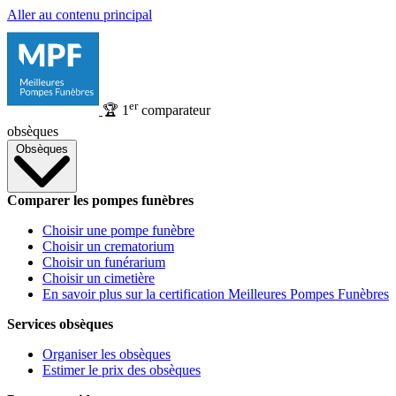
Aller au contenu principal
er
🏆
1
comparateur
obsèques
Obsèques
Comparer les pompes funèbres
Choisir une pompe funèbre
Choisir un crematorium
Choisir un funérarium
Choisir un cimetière
En savoir plus sur la certification Meilleures Pompes Funèbres
Services obsèques
Organiser les obsèques
Estimer le prix des obsèques