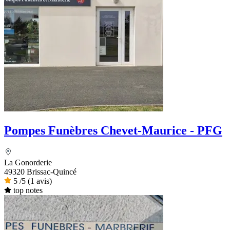
Pompes Funèbres Chevet-Maurice - PFG
La Gonorderie
49320 Brissac-Quincé
5
/5
(1 avis)
top notes