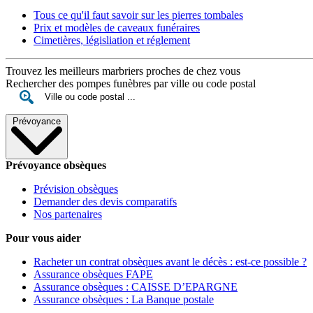
Tous ce qu'il faut savoir sur les pierres tombales
Prix et modèles de caveaux funéraires
Cimetières, législiation et réglement
Trouvez les meilleurs marbriers proches de chez vous
Rechercher des pompes funèbres par ville ou code postal
Prévoyance
Prévoyance obsèques
Prévision obsèques
Demander des devis comparatifs
Nos partenaires
Pour vous aider
Racheter un contrat obsèques avant le décès : est-ce possible ?
Assurance obsèques FAPE
Assurance obsèques : CAISSE D’EPARGNE
Assurance obsèques : La Banque postale