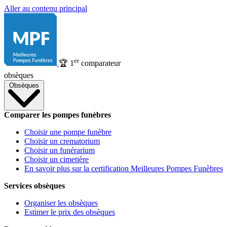
Aller au contenu principal
er
🏆
1
comparateur
obsèques
Obsèques
Comparer les pompes funèbres
Choisir une pompe funèbre
Choisir un crematorium
Choisir un funérarium
Choisir un cimetière
En savoir plus sur la certification Meilleures Pompes Funèbres
Services obsèques
Organiser les obsèques
Estimer le prix des obsèques