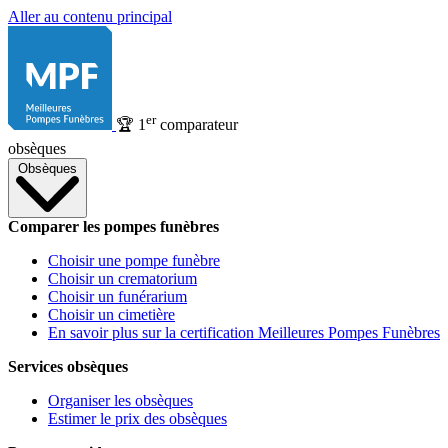
Aller au contenu principal
er
🏆
1
comparateur
obsèques
Obsèques
Comparer les pompes funèbres
Choisir une pompe funèbre
Choisir un crematorium
Choisir un funérarium
Choisir un cimetière
En savoir plus sur la certification Meilleures Pompes Funèbres
Services obsèques
Organiser les obsèques
Estimer le prix des obsèques