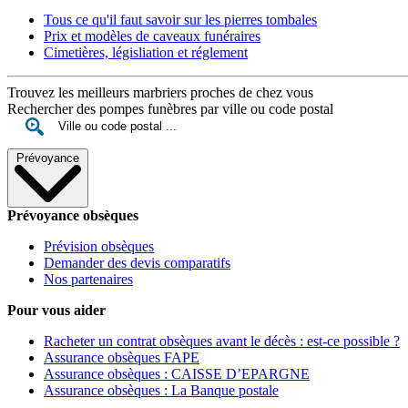
Tous ce qu'il faut savoir sur les pierres tombales
Prix et modèles de caveaux funéraires
Cimetières, législiation et réglement
Trouvez les meilleurs marbriers proches de chez vous
Rechercher des pompes funèbres par ville ou code postal
Prévoyance
Prévoyance obsèques
Prévision obsèques
Demander des devis comparatifs
Nos partenaires
Pour vous aider
Racheter un contrat obsèques avant le décès : est-ce possible ?
Assurance obsèques FAPE
Assurance obsèques : CAISSE D’EPARGNE
Assurance obsèques : La Banque postale