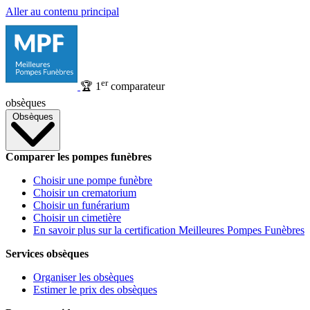
Aller au contenu principal
er
🏆
1
comparateur
obsèques
Obsèques
Comparer les pompes funèbres
Choisir une pompe funèbre
Choisir un crematorium
Choisir un funérarium
Choisir un cimetière
En savoir plus sur la certification Meilleures Pompes Funèbres
Services obsèques
Organiser les obsèques
Estimer le prix des obsèques