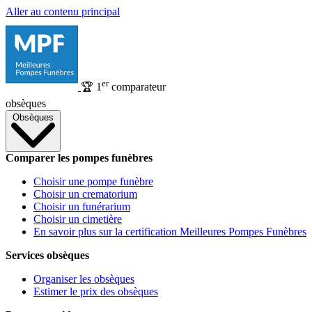
Aller au contenu principal
er
🏆
1
comparateur
obsèques
Obsèques
Comparer les pompes funèbres
Choisir une pompe funèbre
Choisir un crematorium
Choisir un funérarium
Choisir un cimetière
En savoir plus sur la certification Meilleures Pompes Funèbres
Services obsèques
Organiser les obsèques
Estimer le prix des obsèques