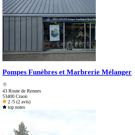
Pompes Funèbres et Marbrerie Mélanger
43 Route de Rennes
53400 Craon
2
/5
(2 avis)
top notes