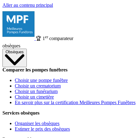
Aller au contenu principal
er
🏆
1
comparateur
obsèques
Obsèques
Comparer les pompes funèbres
Choisir une pompe funèbre
Choisir un crematorium
Choisir un funérarium
Choisir un cimetière
En savoir plus sur la certification Meilleures Pompes Funèbres
Services obsèques
Organiser les obsèques
Estimer le prix des obsèques