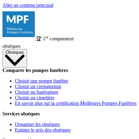
Aller au contenu principal
er
🏆
1
comparateur
obsèques
Obsèques
Comparer les pompes funèbres
Choisir une pompe funèbre
Choisir un crematorium
Choisir un funérarium
Choisir un cimetière
En savoir plus sur la certification Meilleures Pompes Funèbres
Services obsèques
Organiser les obsèques
Estimer le prix des obsèques