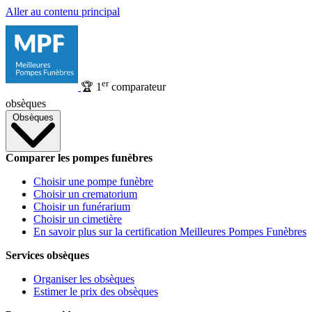
Aller au contenu principal
er
🏆
1
comparateur
obsèques
Obsèques
Comparer les pompes funèbres
Choisir une pompe funèbre
Choisir un crematorium
Choisir un funérarium
Choisir un cimetière
En savoir plus sur la certification Meilleures Pompes Funèbres
Services obsèques
Organiser les obsèques
Estimer le prix des obsèques