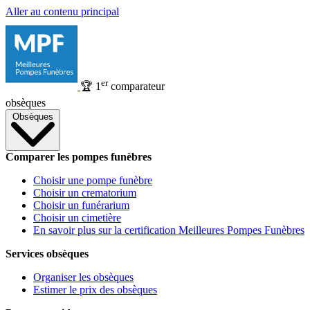
Aller au contenu principal
er
🏆
1
comparateur
obsèques
Obsèques
Comparer les pompes funèbres
Choisir une pompe funèbre
Choisir un crematorium
Choisir un funérarium
Choisir un cimetière
En savoir plus sur la certification Meilleures Pompes Funèbres
Services obsèques
Organiser les obsèques
Estimer le prix des obsèques