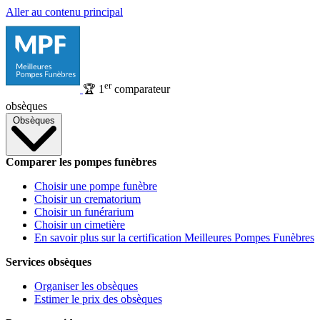
Aller au contenu principal
er
🏆
1
comparateur
obsèques
Obsèques
Comparer les pompes funèbres
Choisir une pompe funèbre
Choisir un crematorium
Choisir un funérarium
Choisir un cimetière
En savoir plus sur la certification Meilleures Pompes Funèbres
Services obsèques
Organiser les obsèques
Estimer le prix des obsèques