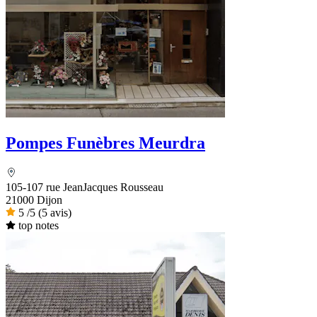
Pompes Funèbres Meurdra
105-107 rue JeanJacques Rousseau
21000 Dijon
5
/5
(5 avis)
top notes