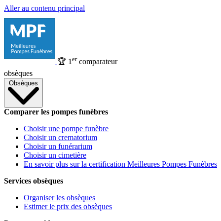
Aller au contenu principal
er
🏆
1
comparateur
obsèques
Obsèques
Comparer les pompes funèbres
Choisir une pompe funèbre
Choisir un crematorium
Choisir un funérarium
Choisir un cimetière
En savoir plus sur la certification Meilleures Pompes Funèbres
Services obsèques
Organiser les obsèques
Estimer le prix des obsèques