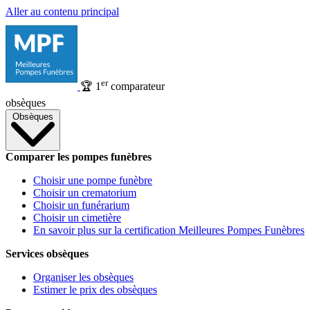
Aller au contenu principal
er
🏆
1
comparateur
obsèques
Obsèques
Comparer les pompes funèbres
Choisir une pompe funèbre
Choisir un crematorium
Choisir un funérarium
Choisir un cimetière
En savoir plus sur la certification Meilleures Pompes Funèbres
Services obsèques
Organiser les obsèques
Estimer le prix des obsèques