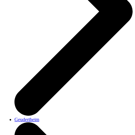
Geudertheim