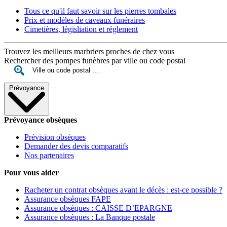
Tous ce qu'il faut savoir sur les pierres tombales
Prix et modèles de caveaux funéraires
Cimetières, législiation et réglement
Trouvez les meilleurs marbriers proches de chez vous
Rechercher des pompes funèbres par ville ou code postal
Prévoyance
Prévoyance obsèques
Prévision obsèques
Demander des devis comparatifs
Nos partenaires
Pour vous aider
Racheter un contrat obsèques avant le décès : est-ce possible ?
Assurance obsèques FAPE
Assurance obsèques : CAISSE D’EPARGNE
Assurance obsèques : La Banque postale