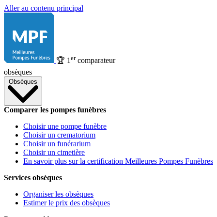
Aller au contenu principal
er
🏆
1
comparateur
obsèques
Obsèques
Comparer les pompes funèbres
Choisir une pompe funèbre
Choisir un crematorium
Choisir un funérarium
Choisir un cimetière
En savoir plus sur la certification Meilleures Pompes Funèbres
Services obsèques
Organiser les obsèques
Estimer le prix des obsèques