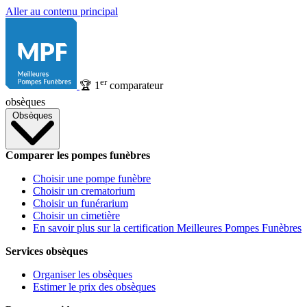
Aller au contenu principal
er
🏆
1
comparateur
obsèques
Obsèques
Comparer les pompes funèbres
Choisir une pompe funèbre
Choisir un crematorium
Choisir un funérarium
Choisir un cimetière
En savoir plus sur la certification Meilleures Pompes Funèbres
Services obsèques
Organiser les obsèques
Estimer le prix des obsèques