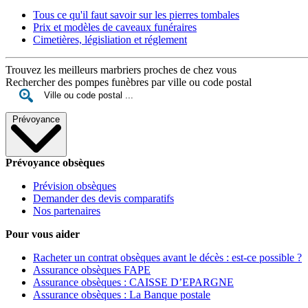
Tous ce qu'il faut savoir sur les pierres tombales
Prix et modèles de caveaux funéraires
Cimetières, législiation et réglement
Trouvez les meilleurs marbriers proches de chez vous
Rechercher des pompes funèbres par ville ou code postal
Prévoyance
Prévoyance obsèques
Prévision obsèques
Demander des devis comparatifs
Nos partenaires
Pour vous aider
Racheter un contrat obsèques avant le décès : est-ce possible ?
Assurance obsèques FAPE
Assurance obsèques : CAISSE D’EPARGNE
Assurance obsèques : La Banque postale