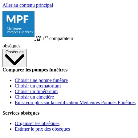
Aller au contenu principal
er
🏆
1
comparateur
obsèques
Obsèques
Comparer les pompes funèbres
Choisir une pompe funèbre
Choisir un crematorium
Choisir un funérarium
Choisir un cimetière
En savoir plus sur la certification Meilleures Pompes Funèbres
Services obsèques
Organiser les obsèques
Estimer le prix des obsèques