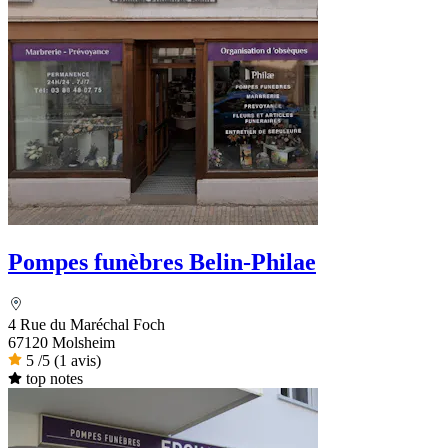
Pompes funèbres Belin-Philae
4 Rue du Maréchal Foch
67120 Molsheim
5
/5
(1 avis)
top notes