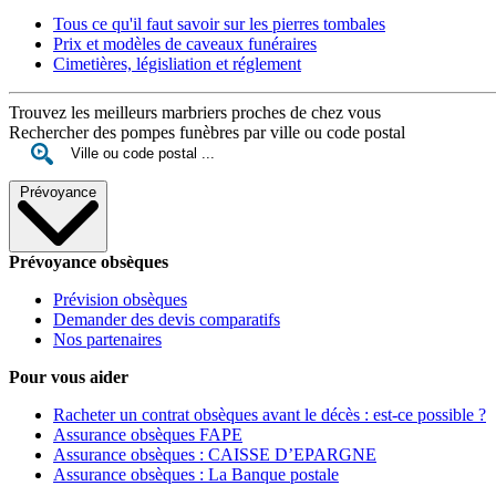
Tous ce qu'il faut savoir sur les pierres tombales
Prix et modèles de caveaux funéraires
Cimetières, législiation et réglement
Trouvez les meilleurs marbriers proches de chez vous
Rechercher des pompes funèbres par ville ou code postal
Prévoyance
Prévoyance obsèques
Prévision obsèques
Demander des devis comparatifs
Nos partenaires
Pour vous aider
Racheter un contrat obsèques avant le décès : est-ce possible ?
Assurance obsèques FAPE
Assurance obsèques : CAISSE D’EPARGNE
Assurance obsèques : La Banque postale