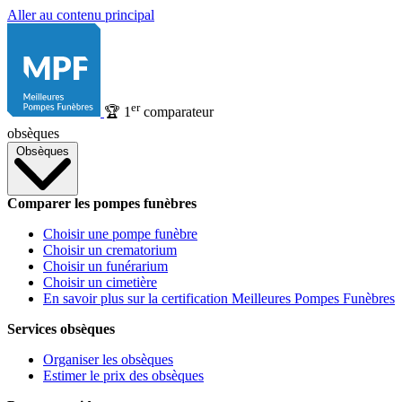
Aller au contenu principal
er
🏆
1
comparateur
obsèques
Obsèques
Comparer les pompes funèbres
Choisir une pompe funèbre
Choisir un crematorium
Choisir un funérarium
Choisir un cimetière
En savoir plus sur la certification Meilleures Pompes Funèbres
Services obsèques
Organiser les obsèques
Estimer le prix des obsèques