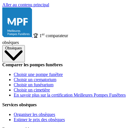
Aller au contenu principal
er
🏆
1
comparateur
obsèques
Obsèques
Comparer les pompes funèbres
Choisir une pompe funèbre
Choisir un crematorium
Choisir un funérarium
Choisir un cimetière
En savoir plus sur la certification Meilleures Pompes Funèbres
Services obsèques
Organiser les obsèques
Estimer le prix des obsèques