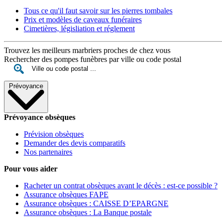
Tous ce qu'il faut savoir sur les pierres tombales
Prix et modèles de caveaux funéraires
Cimetières, législiation et réglement
Trouvez les meilleurs marbriers proches de chez vous
Rechercher des pompes funèbres par ville ou code postal
Prévoyance
Prévoyance obsèques
Prévision obsèques
Demander des devis comparatifs
Nos partenaires
Pour vous aider
Racheter un contrat obsèques avant le décès : est-ce possible ?
Assurance obsèques FAPE
Assurance obsèques : CAISSE D’EPARGNE
Assurance obsèques : La Banque postale