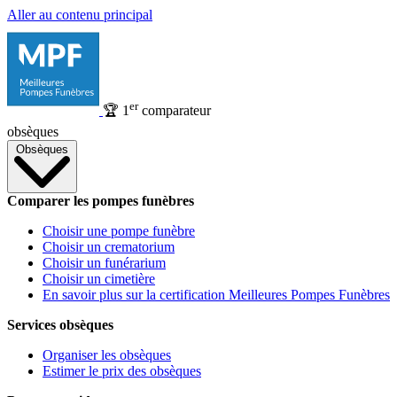
Aller au contenu principal
er
🏆
1
comparateur
obsèques
Obsèques
Comparer les pompes funèbres
Choisir une pompe funèbre
Choisir un crematorium
Choisir un funérarium
Choisir un cimetière
En savoir plus sur la certification Meilleures Pompes Funèbres
Services obsèques
Organiser les obsèques
Estimer le prix des obsèques