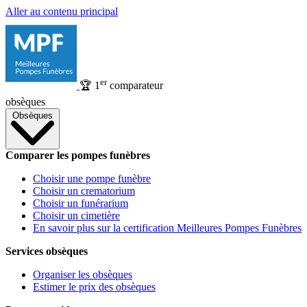
Aller au contenu principal
er
🏆
1
comparateur
obsèques
Obsèques
Comparer les pompes funèbres
Choisir une pompe funèbre
Choisir un crematorium
Choisir un funérarium
Choisir un cimetière
En savoir plus sur la certification Meilleures Pompes Funèbres
Services obsèques
Organiser les obsèques
Estimer le prix des obsèques