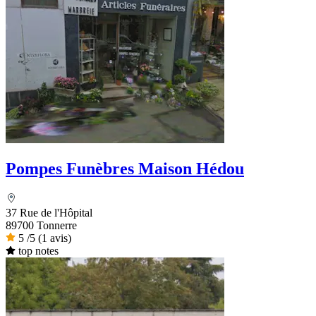
Pompes Funèbres Maison Hédou
37 Rue de l'Hôpital
89700 Tonnerre
5
/5
(1 avis)
top notes