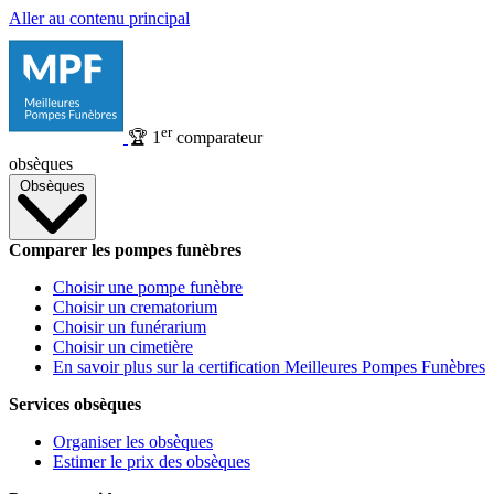
Aller au contenu principal
er
🏆
1
comparateur
obsèques
Obsèques
Comparer les pompes funèbres
Choisir une pompe funèbre
Choisir un crematorium
Choisir un funérarium
Choisir un cimetière
En savoir plus sur la certification Meilleures Pompes Funèbres
Services obsèques
Organiser les obsèques
Estimer le prix des obsèques