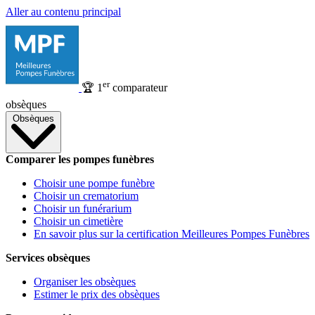
Aller au contenu principal
er
🏆
1
comparateur
obsèques
Obsèques
Comparer les pompes funèbres
Choisir une pompe funèbre
Choisir un crematorium
Choisir un funérarium
Choisir un cimetière
En savoir plus sur la certification Meilleures Pompes Funèbres
Services obsèques
Organiser les obsèques
Estimer le prix des obsèques