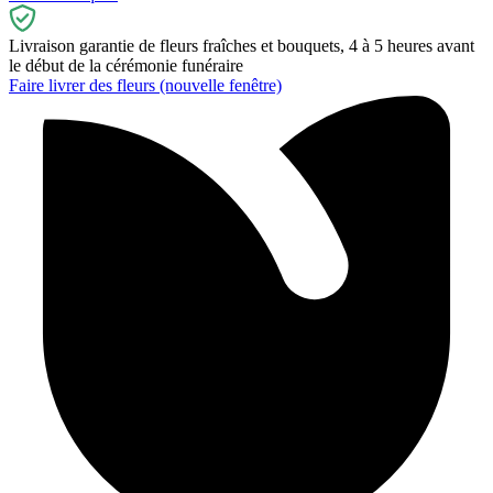
Champs obligatoire
J'accepte d'être recontacté par les partenaires funéraires
sélectionnés afin d'établir les devis demandés.
*
(obligatoire)
Ce site est protégé par reCAPTCHA : les
règles de confidentialité
(nouvelle fenêtre)
et les
conditions d'utilisation
(nouvelle fenêtre)
de
Google s'appliquent.
Consultez les pages
mentions légales
et
comment ça marche ?
Comparez gratuitement en moins de 30 secondes
Devis marbrerie
Devis assurance
Devis obsèques
Livraison garantie de fleurs fraîches et bouquets, 4 à 5 heures avant
le début de la cérémonie funéraire
Faire livrer des fleurs
(nouvelle fenêtre)