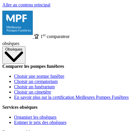
Aller au contenu principal
er
🏆
1
comparateur
obsèques
Obsèques
Comparer les pompes funèbres
Choisir une pompe funèbre
Choisir un crematorium
Choisir un funérarium
Choisir un cimetière
En savoir plus sur la certification Meilleures Pompes Funèbres
Services obsèques
Organiser les obsèques
Estimer le prix des obsèques