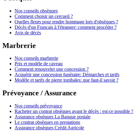
Comparer les devis
Avis
de nos utilisateurs (0)
Comparer les devis
Prix moyen
du département Côte-d'Or
Comparer les
Nos services
sont disponibles dès
maintenant
devis
Comparer les devis
Questions
des familles
Obsèques
Nos conseils obsèques
Comment choisir un cercueil ?
Quelles fleurs pour rendre hommage lors d'obsèques ?
Décès d'un Français à l'étranger: comment procéder ?
Avis de décès
Marbrerie