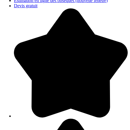
Actualités
Nos vidéos
Nos conseils fleurs
Tutoriels
Espace Pro
Metiers du funéraire
Écoles de formation
Espace Presse
Faire une recherche par mot clé sur le site :
Rechercher
(nouvelle fenêtre)
Besoin d'un devis ?
Estimation en ligne des obsèques
(nouvelle fenêtre)
Devis gratuit