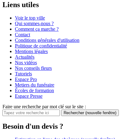
Nos conseils marbrerie
Prix et modèle de caveau
Comment renouveler une concession ?
Acquérir une concession funéraire: Démarches et tarifs
Modèle et tarifs de pierre tombales: que faut-il savoir ?
Prévoyance / Assurance
Nos conseils prévoyance
Racheter un contrat obsèques avant le décès : est-ce possible ?
Assurance obsèques La Banque postale
Le contrat obsèques en prestations
Assurance obsèques Crédit Agricole
Liens utiles
Voir le top ville
Qui sommes-nous ?
Comment ça marche ?
Contact
Conditions générales d'utilisation
Politique de confidentialité
Mentions légales