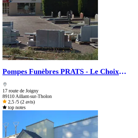
Pompes Funèbres PRATS - Le Choix
Funéraire
17 route de Joigny
89110 Aillant-sur-Tholon
2,5
/5
(2 avis)
top notes