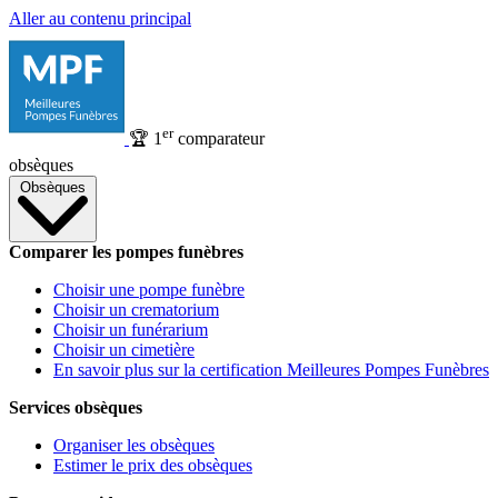
Aller au contenu principal
er
🏆
1
comparateur
obsèques
Obsèques
Comparer les pompes funèbres
Choisir une pompe funèbre
Choisir un crematorium
Choisir un funérarium
Choisir un cimetière
En savoir plus sur la certification Meilleures Pompes Funèbres
Services obsèques
Organiser les obsèques
Estimer le prix des obsèques