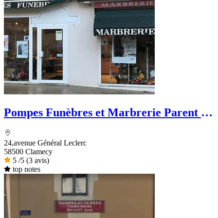
Pompes Funèbres et Marbrerie Parent -
PFG
24,avenue Général Leclerc
58500 Clamecy
5
/5
(3 avis)
top notes