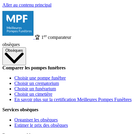
Aller au contenu principal
er
🏆
1
comparateur
obsèques
Obsèques
Comparer les pompes funèbres
Choisir une pompe funèbre
Choisir un crematorium
Choisir un funérarium
Choisir un cimetière
En savoir plus sur la certification Meilleures Pompes Funèbres
Services obsèques
Organiser les obsèques
Estimer le prix des obsèques