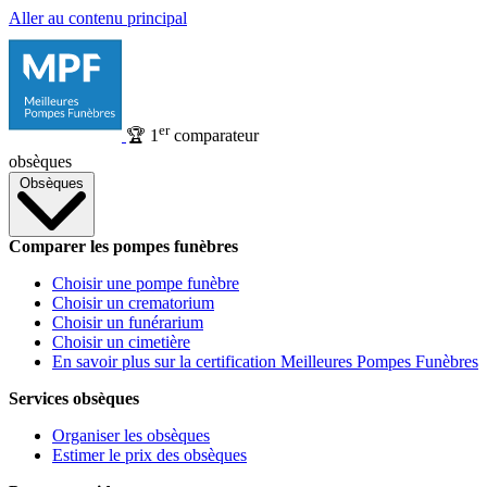
Aller au contenu principal
er
🏆
1
comparateur
obsèques
Obsèques
Comparer les pompes funèbres
Choisir une pompe funèbre
Choisir un crematorium
Choisir un funérarium
Choisir un cimetière
En savoir plus sur la certification Meilleures Pompes Funèbres
Services obsèques
Organiser les obsèques
Estimer le prix des obsèques