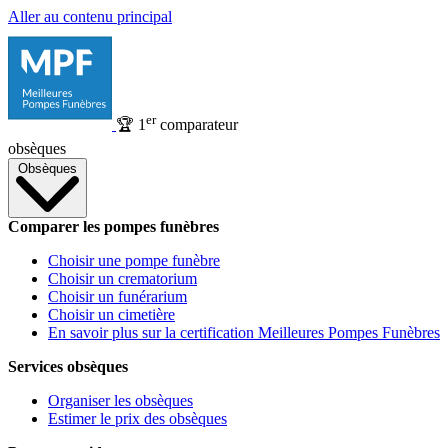
Aller au contenu principal
er
🏆
1
comparateur
obsèques
Obsèques
Comparer les pompes funèbres
Choisir une pompe funèbre
Choisir un crematorium
Choisir un funérarium
Choisir un cimetière
En savoir plus sur la certification Meilleures Pompes Funèbres
Services obsèques
Organiser les obsèques
Estimer le prix des obsèques