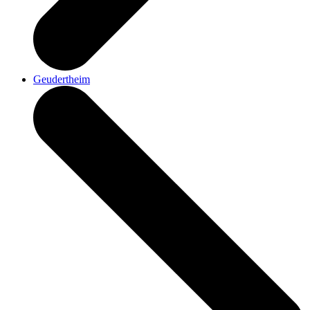
Geudertheim