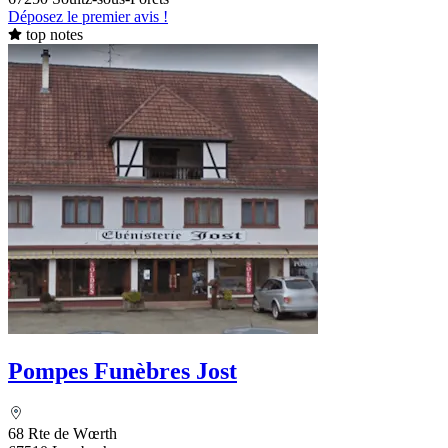
Déposez le premier avis !
top notes
Pompes Funèbres Jost
68 Rte de Wœrth