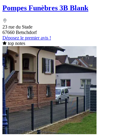
Pompes Funèbres 3B Blank
23 rue du Stade
67660 Betschdorf
Déposez le premier avis !
top notes