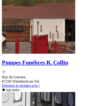
Pompes Funèbres R. Collin
Rue du Giessen
67220 Triembach-au-Val
Déposez le premier avis !
top notes