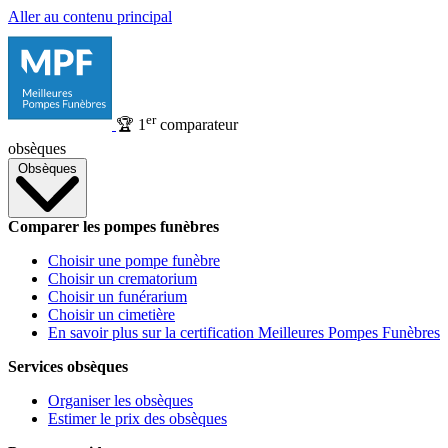
Aller au contenu principal
er
🏆
1
comparateur
obsèques
Obsèques
Comparer les pompes funèbres
Choisir une pompe funèbre
Choisir un crematorium
Choisir un funérarium
Choisir un cimetière
En savoir plus sur la certification Meilleures Pompes Funèbres
Services obsèques
Organiser les obsèques
Estimer le prix des obsèques