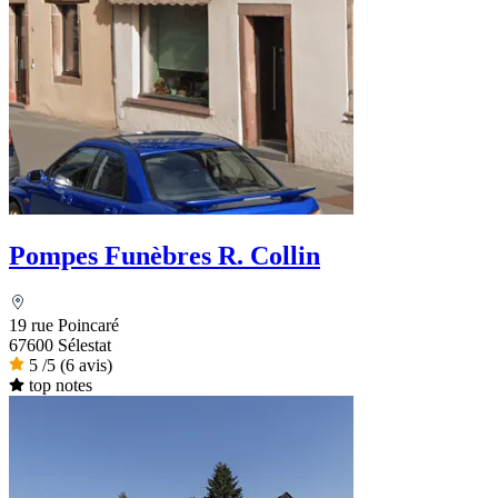
Pompes Funèbres R. Collin
19 rue Poincaré
67600 Sélestat
5
/5
(6 avis)
top notes