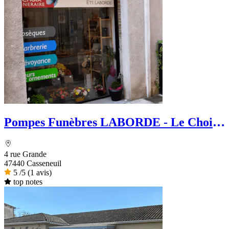
Pompes Funèbres LABORDE - Le Choix
Funéraire
4 rue Grande
47440 Casseneuil
5
/5
(1 avis)
top notes