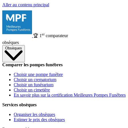
Aller au contenu principal
er
🏆
1
comparateur
obsèques
Obsèques
Comparer les pompes funèbres
Choisir une pompe funèbre
Choisir un crematorium
Choisir un funérarium
Choisir un cimetière
En savoir plus sur la certification Meilleures Pompes Funèbres
Services obsèques
Organiser les obsèques
Estimer le prix des obsèques