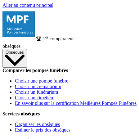
Aller au contenu principal
er
🏆
1
comparateur
obsèques
Obsèques
Comparer les pompes funèbres
Choisir une pompe funèbre
Choisir un crematorium
Choisir un funérarium
Choisir un cimetière
En savoir plus sur la certification Meilleures Pompes Funèbres
Services obsèques
Organiser les obsèques
Estimer le prix des obsèques