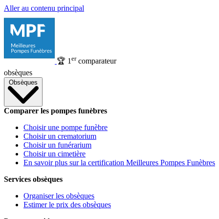
Aller au contenu principal
er
🏆
1
comparateur
obsèques
Obsèques
Comparer les pompes funèbres
Choisir une pompe funèbre
Choisir un crematorium
Choisir un funérarium
Choisir un cimetière
En savoir plus sur la certification Meilleures Pompes Funèbres
Services obsèques
Organiser les obsèques
Estimer le prix des obsèques